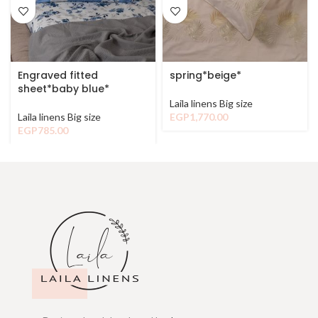
Engraved fitted
spring*beige*
sheet*baby blue*
Laila linens Big size
Laila linens Big size
EGP
1,770.00
EGP
785.00