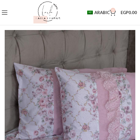
0
ARABIC
EGP
0.00