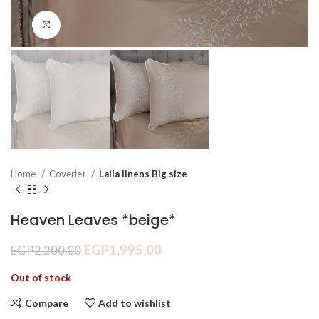
Click to enlarge
Home
Coverlet
Laila linens Big size
Heaven Leaves *beige*
EGP
1,995.00
EGP
2,200.00
Out of stock
Compare
Add to wishlist