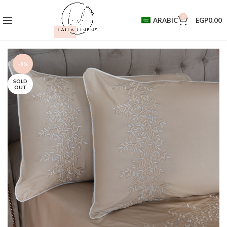
0
ARABIC
EGP
0.00
-9%
SOLD
OUT