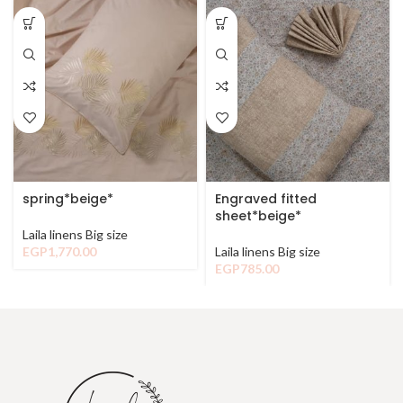
spring*beige*
Engraved fitted
sheet*beige*
Laila linens Big size
EGP
1,770.00
Laila linens Big size
EGP
785.00