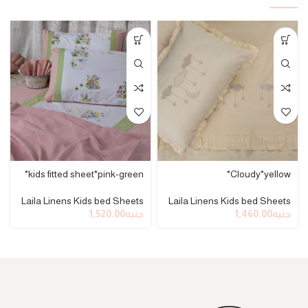
kids fitted sheet*pink-green*
Cloudy*yellow*
Laila Linens Kids bed Sheets
Laila Linens Kids bed Sheets
جنيه
1,460.00
جنيه
1,520.00